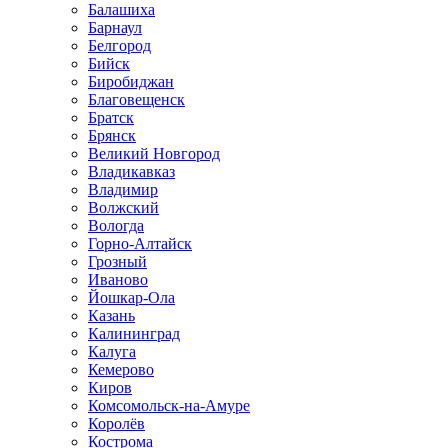
Балашиха
Барнаул
Белгород
Бийск
Биробиджан
Благовещенск
Братск
Брянск
Великий Новгород
Владикавказ
Владимир
Волжский
Вологда
Горно-Алтайск
Грозный
Иваново
Йошкар-Ола
Казань
Калининград
Калуга
Кемерово
Киров
Комсомольск-на-Амуре
Королёв
Кострома